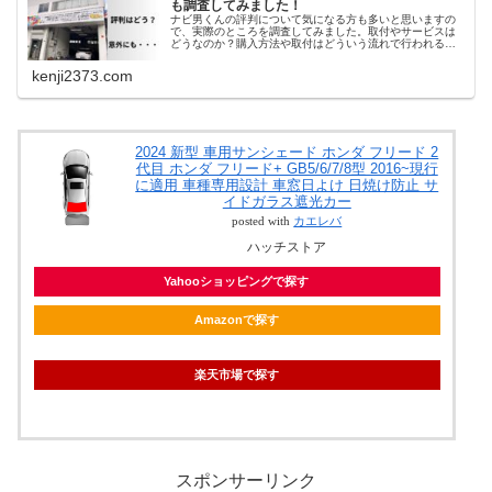
も調査してみました！
ナビ男くんの評判について気になる方も多いと思いますの
で、実際のところを調査してみました。取付やサービスは
どうなのか？購入方法や取付はどういう流れで行われるの
かなどわかりやすく紹介しています。また実際ナビ男くん
で施工された方々の口コミなども
kenji2373.com
2024 新型 車用サンシェード ホンダ フリード 2
代目 ホンダ フリード+ GB5/6/7/8型 2016~現行
に適用 車種専用設計 車窓日よけ 日焼け防止 サ
イドガラス遮光カー
posted with
カエレバ
ハッチストア
Yahooショッピングで探す
Amazonで探す
楽天市場で探す
スポンサーリンク