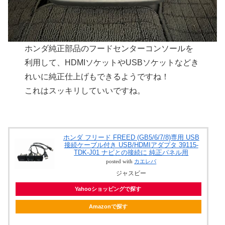
ホンダ純正部品のフードセンターコンソールを
利用して、HDMIソケットやUSBソケットなどき
れいに純正仕上げもできるようですね！
これはスッキリしていいですね。
ホンダ フリード FREED (GB5/6/7/8)専用 USB
接続ケーブル付き USB/HDMIアダプタ 39115-
TDK-J01 ナビとの接続に 純正パネル用
posted with
カエレバ
ジャスビー
Yahooショッピングで探す
Amazonで探す